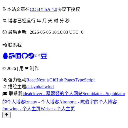
📝
本站文章在
CC BY-SA 4.0
协议下授权
📅
博客已经运行
年
月
天
时
分
秒
⏲️
最后更新
:
2026-05-05 10:16:03 UTC+0
📲
联系我
©
2026
|
用 ❤ 制作
🚀
强力驱动
React
Next.js
GitHub Pages
TypeScript
🎨
描绘主题
daisyui
tailwind
🎓
联系我
idealclover - 翠翠酱的个人网站
Sephidator - Sephidator
的个人博客
iznauy - 个人博客
Aironoria - 陈俊宇的个人博客
forewing - 个人主页
Weiser - 个人主页