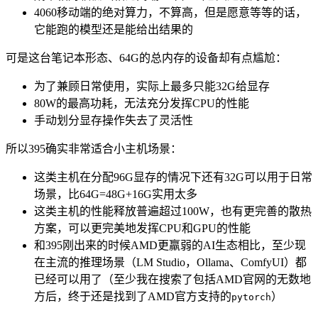
4060移动端的绝对算力，不算高，但是愿意等等的话，
它能跑的模型还是能给出结果的
可是这台笔记本形态、64G的总内存的设备却有点尴尬：
为了兼顾日常使用，实际上最多只能32G给显存
80W的最高功耗，无法充分发挥CPU的性能
手动划分显存操作失去了灵活性
所以395确实非常适合小主机场景：
这类主机在分配96G显存的情况下还有32G可以用于日常
场景，比64G=48G+16G实用太多
这类主机的性能释放普遍超过100W，也有更完善的散热
方案，可以更完美地发挥CPU和GPU的性能
和395刚出来的时候AMD更羸弱的AI生态相比，至少现
在主流的推理场景（LM Studio，Ollama、ComfyUI）都
已经可以用了（至少我在搜索了包括AMD官网的无数地
方后，终于还是找到了AMD官方支持的
）
pytorch