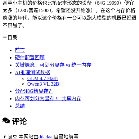
甚至小主机的价格也比笔记本形态的设备（64G 19999）便宜
太多（128G普遍15000，希望还没开始涨）。在这个内存价格
疯涨的年代，能以这个价格有一台可以跑大模型的机器已经很
不容易了。
目录
前言
硬件配置回顾
关键概念：可划分显存 vs 统一内存
AI推理测试数据
GLM 4.7 Flash
Qwen3 VL 32B
分配48G给显存？
内存可划分为显存 != 共享内存
总结
评论
👨🏼‍💻
本网站由
ddadaal
自豪地编写