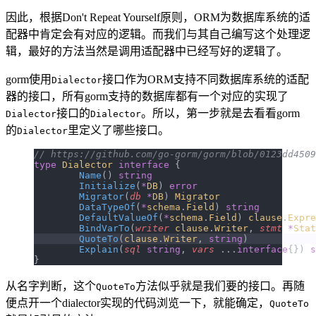
因此，根据Don't Repeat Yourself原则，ORM为数据库系统的适
配器中肯定会有对应的逻辑。而我们与其自己编写这个处理逻
辑，最好的方法当然是调用适配器中已经写好的逻辑了。
gorm使用
接口作为ORM支持不同数据库系统的适配
Dialector
器的接口，所有gorm支持的数据库都有一个对应的实现了
接口的
。所以，第一步就是去看看gorm
Dialector
Dialector
的
里定义了哪些接口。
Dialector
// https://github.com/go-gorm/gorm/blob/0123dd4509
type
 Dialector
 interface
 {
	Name
() 
string
	Initialize
(
*
DB
) 
error
	Migrator
(
db
 *
DB
) 
Migrator
	DataTypeOf
(
*
schema
.
Field
) 
string
	DefaultValueOf
(
*
schema
.
Field
) 
clause
.
Expre
	BindVarTo
(
writer
 clause
.
Writer
, 
stmt
 *
Stat
	QuoteTo
(
clause
.
Writer
, 
string
)
	Explain
(
sql
 string
, 
vars
 ...
interface
{}) 
s
}
从名字判断，这个
方法似乎就是我们要的接口。再随
QuoteTo
便点开一个dialector实现的代码浏览一下，就能确定，
QuoteTo