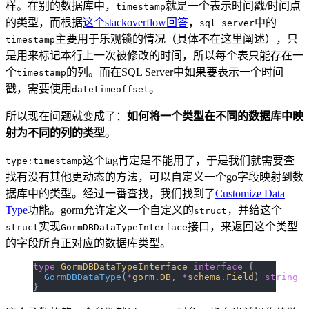
样。在别的数据库中，
就是一个表示时间戳/时间点
timestamp
的类型，而根据
这个stackoverflow回答
，
中的
sql server
主要用于乐观锁的情况（具体不在这里阐述），只
timestamp
是用来标记本行上一次被修改的时间，所以每个表只能存在一
个
的列。而在SQL Server中如果要表示一个时间
timestamp
戳，需要使用
。
datetimeoffset
所以现在问题就变成了：
如何将一个类型在不同的数据库中映
射为不同的列的类型
。
这个tag肯定是不能用了，于是我们就需要查
type:timestamp
找有没有其他更动态的方法，可以自定义一个go字段映射到数
据库中的类型。经过一番查找，我们找到了
Customize Data
Type
功能。gorm允许定义一个自定义的
，并给这个
struct
实现
接口，来返回这个类型
struct
GormDBDataTypeInterface
的字段所真正对应的数据库类型。
type
 GormDBDataTypeInterface
 interface
 {
  GormDBDataType
(
*
gorm
.
DB
, 
*
schema
.
Field
) 
string
}