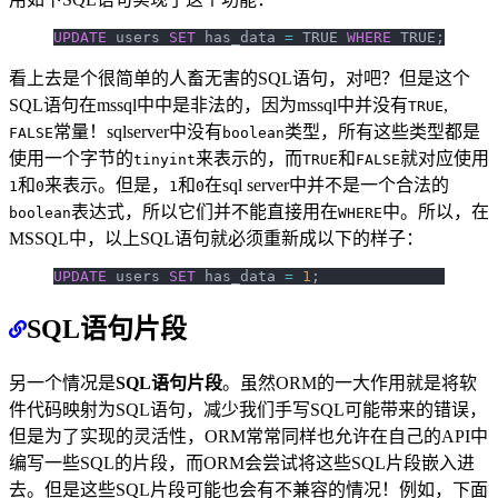
UPDATE
 users 
SET
 has_data 
=
 TRUE 
WHERE
 TRUE;
看上去是个很简单的人畜无害的SQL语句，对吧？但是这个
SQL语句在mssql中中是非法的，因为mssql中并没有
,
TRUE
常量！sqlserver中没有
类型，所有这些类型都是
FALSE
boolean
使用一个字节的
来表示的，而
和
就对应使用
tinyint
TRUE
FALSE
和
来表示。但是，
和
在sql server中并不是一个合法的
1
0
1
0
表达式，所以它们并不能直接用在
中。所以，在
boolean
WHERE
MSSQL中，以上SQL语句就必须重新成以下的样子：
UPDATE
 users 
SET
 has_data 
=
 1
;
SQL语句片段
另一个情况是
SQL语句片段
。虽然ORM的一大作用就是将软
件代码映射为SQL语句，减少我们手写SQL可能带来的错误，
但是为了实现的灵活性，ORM常常同样也允许在自己的API中
编写一些SQL的片段，而ORM会尝试将这些SQL片段嵌入进
去。但是这些SQL片段可能也会有不兼容的情况！例如，下面