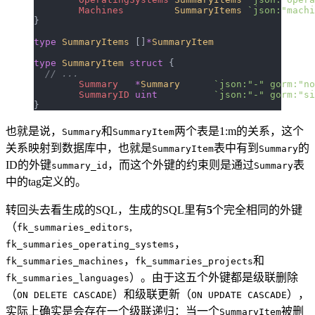
	Machines
         SummaryItems
 `json:"machi
}
type
 SummaryItems
 []
*
SummaryItem
type
 SummaryItem
 struct
 {
  // ...
	Summary
   *
Summary
      `json:"-" gorm:"no
	SummaryID
 uint
          `json:"-" gorm:"si
}
也就是说，
和
两个表是1:m的关系，这个
Summary
SummaryItem
关系映射到数据库中，也就是
表中有到
的
SummaryItem
Summary
ID的外键
，而这个外键的约束则是通过
表
summary_id
Summary
中的tag定义的。
转回头去看生成的SQL，生成的SQL里有
5
个完全相同的外键
（
,
fk_summaries_editors
，
fk_summaries_operating_systems
，
和
fk_summaries_machines
fk_summaries_projects
）。由于这五个外键都是级联删除
fk_summaries_languages
（
）和级联更新（
），
ON DELETE CASCADE
ON UPDATE CASCADE
实际上确实是会存在一个级联递归：当一个
被删
SummaryItem