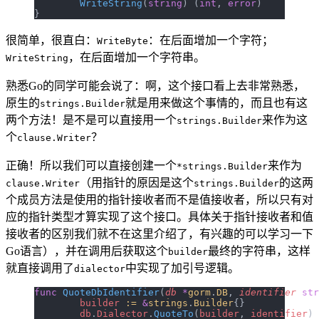
	WriteString
(
string
) (
int
, 
error
)
}
很简单，很直白：
：在后面增加一个字符；
WriteByte
，在后面增加一个字符串。
WriteString
熟悉Go的同学可能会说了：啊，这个接口看上去非常熟悉，
原生的
就是用来做这个事情的，而且也有这
strings.Builder
两个方法！是不是可以直接用一个
来作为这
strings.Builder
个
？
clause.Writer
正确！所以我们可以直接创建一个
来作为
*strings.Builder
（用指针的原因是这个
的这两
clause.Writer
strings.Builder
个成员方法是使用的指针接收者而不是值接收者，所以只有对
应的指针类型才算实现了这个接口。具体关于指针接收者和值
接收者的区别我们就不在这里介绍了，有兴趣的可以学习一下
Go语言），并在调用后获取这个
最终的字符串，这样
builder
就直接调用了
中实现了加引号逻辑。
dialector
func
 QuoteDbIdentifier
(
db
 *
gorm
.
DB
, 
identifier
 str
	builder
 :=
 &
strings
.
Builder
{}
	db
.
Dialector
.
QuoteTo
(
builder
, 
identifier
)