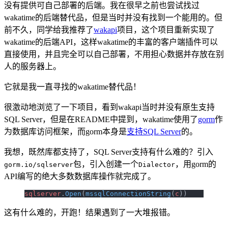
没有提供可自己部署的后端。我在很早之前也尝试找过
wakatime的后端替代品，但是当时并没有找到一个能用的。但
前不久，同学给我推荐了
wakapi
项目，这个项目重新实现了
wakatime的后端API，这样wakatime的丰富的客户端插件可以
直接使用，并且完全可以自己部署，不用担心数据并存放在别
人的服务器上。
它就是我一直寻找的wakatime替代品！
很激动地浏览了一下项目，看到wakapi当时并没有原生支持
SQL Server，但是在README中提到，wakatime使用了
gorm
作
为数据库访问框架，而gorm本身是
支持SQL Server
的。
我想，既然库都支持了，SQL Server支持有什么难的？引入
包，引入创建一个
，用gorm的
gorm.io/sqlserver
Dialector
API编写的绝大多数数据库操作就完成了。
sqlserver
.
Open
(
mssqlConnectionString
(
c
))
这有什么难的，开跑！结果遇到了一大堆报错。