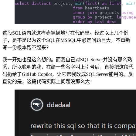
select distinct
 project, 
min
(
first
) 
as
 first
, 
min
(
			from
 heartbeats
			inner join
 projects 
using
 
			group by
 project, 
language
			order by
 last
 desc
这段SQL语句就这样赤裸裸地写在代码里。经过以上几个例
子，是不是以为这个SQL在MSSQL中必定问题巨大，不重新
写一份根本跑不起来？
我一开始也是这么想的。而我自己对SQL Server并没有那么熟
悉，所以聪明的我，在给一些名字叫上引号后，直接把这段代
码扔给了GitHub Copilot，让它帮我改成SQL Server能用的。反
直觉的是，这段代码实际上问题没那么大：