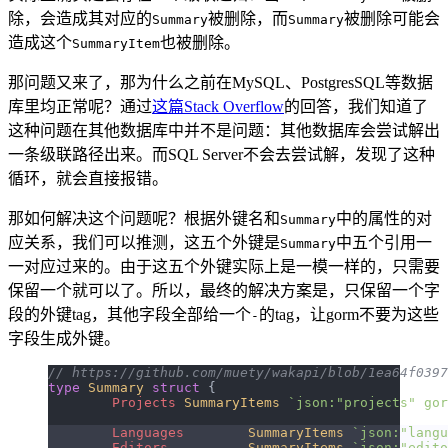
除，会造成其对应的
被删除，而
被删除可能会
Summary
Summary
造成这个
也被删除。
SummaryItem
那问题又来了，那为什么之前在MySQL、PostgresSQL等数据
库里均正常呢？通过
这篇Stack Overflow
的回答，我们知道了
这种问题在其他数据库中并不是问题：其他数据库会尝试解出
一条级联路径出来。而SQL Server不会去尝试解，发现了这种
循环，就会直接报错。
那如何解决这个问题呢？根据外键名和
中的属性的对
Summary
应关系，我们可以推测，这五个外键是
中五个引用一
Summary
一对应过来的。由于这五个外键实际上是一模一样的，只需要
保留一个就可以了。所以，最终的解决方案是，只保留一个字
段的外键tag，其他字段全部给一个
的tag，让gorm不要为这些
-
字段生成外键。
// https://github.com/muety/wakapi/blob/1ea64f0397
type
 Summary
 struct
 {
	Projects
 SummaryItems
 `json:"projects" gor
	Languages
        SummaryItems
 `json:"langu
	Editors
          SummaryItems
 `json:"edito