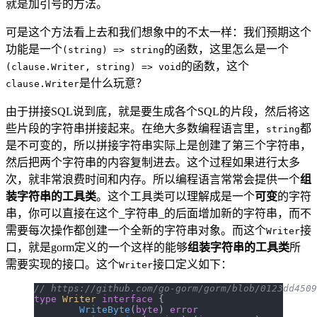
就是加引号的方法。
可是这个方法看上去和我们想象中的不太一样：我们预期这个
功能是一个
的函数，这里怎么是一个
(string) => string
的函数，这个
(clause.Writer, string) => void
是什么玩意？
clause.Writer
由于拼接SQL说到底，就是要生成各个SQL的片段，然后将这
些片段的字符串拼接起来。在绝大多数编程语言里，
都
string
是不可变的，所以拼接字符串实际上是创建了第三个字符串，
然后把两个字符串的内容复制进去。这个过程如果进行太多
次，就非常浪费时间和内存。所以编程语言常常会提供一个
组
装字符串的工具类
。这个工具类可以理解成是一个
可变
的字符
串，你可以直接在这个_字符串_的后面增加新的字符串，而不
需要每次操作都创建一个全新的字符串对象。而这个
接
Writer
口，就是gorm定义的一个这样的能够
组装字符串的工具类
所
需要实现的接口。这个
接口定义如下：
Writer
// https://github.com/go-gorm/gorm/blob/0123dd4509
type
 Writer
 interface
 {
	WriteByte
(
byte
) 
error