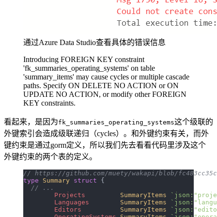
通过Azure Data Studio查看具体的错误信息
Introducing FOREIGN KEY constraint
'fk_summaries_operating_systems' on table
'summary_items' may cause cycles or multiple cascade
paths. Specify ON DELETE NO ACTION or ON
UPDATE NO ACTION, or modify other FOREIGN
KEY constraints.
看起来，是因为
这个级联的
fk_summaries_operating_systems
外键索引会造成级联递归（cycles）。和外键约束有关，而外
键约束是通过gorm定义，所以我们先去看看代码里涉及这个
外键约束的两个表的定义。
// https://github.com/muety/wakapi/blob/fc483cc35c
type
 Summary
 struct
 {
  // ...
	Projects
         SummaryItems
 `json:"proje
	Languages
        SummaryItems
 `json:"langu
	Editors
          SummaryItems
 `json:"edit
	OperatingSystems
 SummaryItems
 `json:"opera