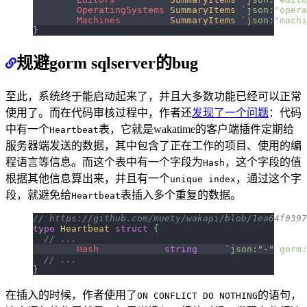
	OperatingSystems
 SummaryItems
 `json:"opera
	Machines
         SummaryItems
 `json:"machi
}
规避gorm sqlserver的bug
至此，系统终于能启动起来了，并且大多数功能已经可以正常
使用了。而在代码审核过程中，作者还
发现了一个问题
：代码
中有一个
表，它就是wakatime的客户端插件定期给
Heartbeat
服务器端发送的数据，其中包含了正在工作的项目、使用的编
程语言等信息。而这个表中有一个字段为
，这个字段的值
Hash
根据其他信息算出来，并且有一个
，通过这个字
unique index
段，就避免给
表插入多个重复的数据。
Heartbeat
// https://github.com/muety/wakapi/blob/1ea64f0397
type
 Heartbeat
 struct
 {
  // ...
	Hash
            string
     `json:"-" gorm:
  // ...
}
在插入的时候，作者使用了
的语句，
ON CONFLICT DO NOTHING