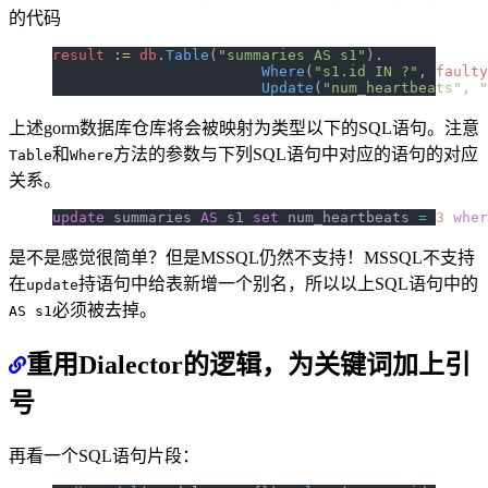
的代码
result
 :=
 db
.
Table
(
"summaries AS s1"
).
			Where
(
"s1.id IN ?"
, 
faulty
			Update
(
"num_heartbeats"
, 
"
上述gorm数据库仓库将会被映射为类型以下的SQL语句。注意
和
方法的参数与下列SQL语句中对应的语句的对应
Table
Where
关系。
update
 summaries 
AS
 s1 
set
 num_heartbeats 
=
 3
 wher
是不是感觉很简单？但是MSSQL仍然不支持！MSSQL不支持
在
持语句中给表新增一个别名，所以以上SQL语句中的
update
必须被去掉。
AS s1
重用Dialector的逻辑，为关键词加上引
号
再看一个SQL语句片段：