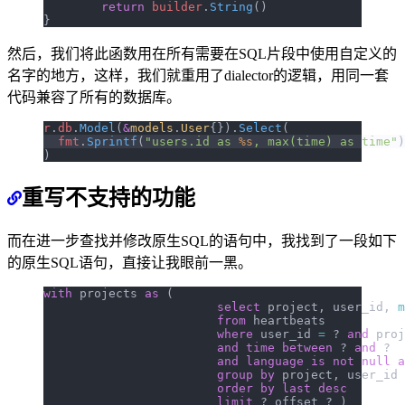
	return
 builder
.
String
()
}
然后，我们将此函数用在所有需要在SQL片段中使用自定义的
名字的地方，这样，我们就重用了dialector的逻辑，用同一套
代码兼容了所有的数据库。
r
.
db
.
Model
(
&
models
.
User
{}).
Select
(
  fmt
.
Sprintf
(
"users.id as 
%s
, max(time) as time"
)
)
重写不支持的功能
而在进一步查找并修改原生SQL的语句中，我找到了一段如下
的原生SQL语句，直接让我眼前一黑。
with
 projects 
as
 (
			select
 project, user_id, 
m
			from
 heartbeats
			where
 user_id 
=
 ? 
and
 proj
			and
 time
 between
 ? 
and
 ?
			and
 language
 is not null
 a
			group by
 project, user_id
			order by
 last
 desc
			limit
 ? offset ? )