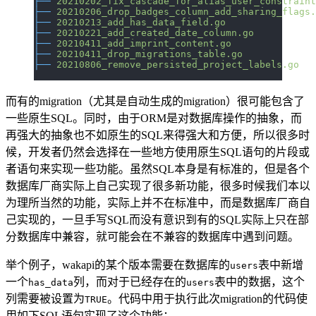
├──
 20210202_fix_cascade_for_alias_user_constraint
├──
 20210206_drop_badges_column_add_sharing_flags.
├──
 20210213_add_has_data_field.go
├──
 20210221_add_created_date_column.go
├──
 20210411_add_imprint_content.go
├──
 20210411_drop_migrations_table.go
├──
 20210806_remove_persisted_project_labels.go
而有的migration（尤其是自动生成的migration）很可能包含了
一些原生SQL。同时，由于ORM是对数据库操作的抽象，而
再强大的抽象也不如原生的SQL来得强大和方便，所以很多时
候，开发者仍然会选择在一些地方使用原生SQL语句的片段或
者语句来实现一些功能。虽然SQL本身是有标准的，但是各个
数据库厂商实际上自己实现了很多新功能，很多时候我们本以
为理所当然的功能，实际上并不在标准中，而是数据库厂商自
己实现的，一旦手写SQL而没有意识到有的SQL实际上只在部
分数据库中兼容，就可能会在不兼容的数据库中遇到问题。
举个例子，wakapi的某个版本需要在数据库的
表中新增
users
一个
列，而对于已经存在的
表中的数据，这个
has_data
users
列需要被设置为
。代码中用于执行此次migration的代码使
TRUE
用如下SQL语句实现了这个功能：