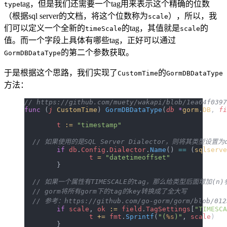
tag，但是我们还需要一个tag用来表示这个精确的位数
type
（根据sql server的文档，将这个位数称为
），所以，我
scale
们可以定义一个全新的
的tag，其值就是
的
timeScale
scale
值。而一个字段上具体有哪些tag，正好可以通过
的第二个参数获取。
GormDBDataType
于是根据这个思路，我们实现了
的
CustomTime
GormDBDataType
方法：
// https://github.com/muety/wakapi/blob/1ea64f0397
func
 (
j 
CustomTime
) 
GormDBDataType
(
db
 *
gorm
.
DB
, 
fi
	t
 :=
 "timestamp"
  // 如果使用的是SQL Server Dialector，则将其类型设置为da
	if
 db
.
Config
.
Dialector
.
Name
() 
==
 (
sqlserve
		t
 =
 "datetimeoffset"
	}
  // 如果一个属性有TIMESCALE的tag，那么给类型后面增加(n)
  // gorm将所有gorm下的tag的key转换成了全大写
  // 参考：https://github.com/go-gorm/gorm/blob/0123
	if
 scale
, 
ok
 :=
 field
.
TagSettings
[
"TIMESCA
		t
 +=
 fmt
.
Sprintf
(
"(
%s
)"
, 
scale
)
	}