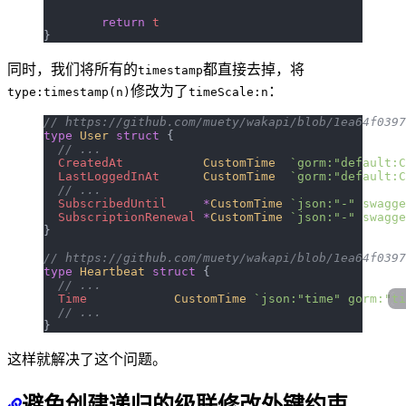
	return
 t
}
同时，我们将所有的
都直接去掉，将
timestamp
修改为了
：
type:timestamp(n)
timeScale:n
// https://github.com/muety/wakapi/blob/1ea64f0397
type
 User
 struct
 {
  // ...
  CreatedAt
           CustomTime
  `gorm:"default:C
  LastLoggedInAt
      CustomTime
  `gorm:"default:C
  // ...
  SubscribedUntil
     *
CustomTime
 `json:"-" swagge
  SubscriptionRenewal
 *
CustomTime
 `json:"-" swagge
}
// https://github.com/muety/wakapi/blob/1ea64f0397
type
 Heartbeat
 struct
 {
  // ...
  Time
            CustomTime
 `json:"time" gorm:"
ti
  // ...
}
这样就解决了这个问题。
避免创建递归的级联修改外键约束