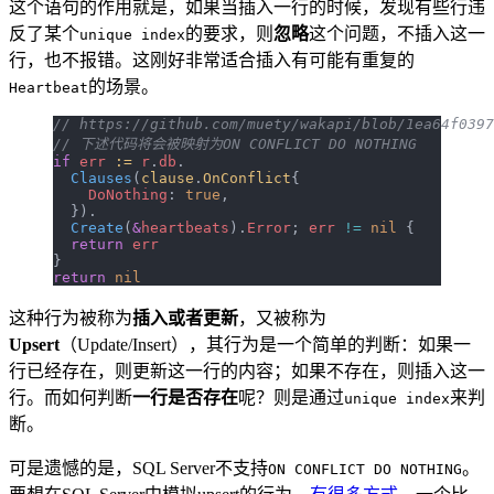
这个语句的作用就是，如果当插入一行的时候，发现有些行违
反了某个
的要求，则
忽略
这个问题，不插入这一
unique index
行，也不报错。这刚好非常适合插入有可能有重复的
的场景。
Heartbeat
// https://github.com/muety/wakapi/blob/1ea64f0397
// 下述代码将会被映射为ON CONFLICT DO NOTHING
if
 err
 :=
 r
.
db
.
  Clauses
(
clause
.
OnConflict
{
    DoNothing
: 
true
,
  }).
  Create
(
&
heartbeats
).
Error
; 
err
 !=
 nil
 {
  return
 err
}
return
 nil
这种行为被称为
插入或者更新
，又被称为
Upsert
（Update/Insert），其行为是一个简单的判断：如果一
行已经存在，则更新这一行的内容；如果不存在，则插入这一
行。而如何判断
一行是否存在
呢？则是通过
来判
unique index
断。
可是遗憾的是，SQL Server不支持
。
ON CONFLICT DO NOTHING