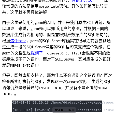
要想在SQL Server中模拟upsert的行为，
有很多方式
，一个比
较常见的方法是使用
语句。具体如何编写比较复
merge into
杂，这里就不再具体讲解。
由于这里是使用的gorm的API，并不是使用原生SQL语句，所
以理论上来说，gorm是可以知道用户的意图，并根据不同的
数据库生成行为相同的、但是兼容对应数据库的SQL语句的。
根据
这个issue
，gorm的SQL Server库确实在很早之前就尝试通
过生成一段的SQL Server兼容的SQL语句来支持这个功能，在
gorm的文档里也
提到了
，
会根据不同的数
clause.OnConflict
据库生成不同的语句，而对于SQL Server，其对应生成的正好
就是
语句。
MERGE INTO
但是，既然库都支持了，那为什么还会遇到这个错误呢？再次
检查所实际执行的SQL，发现这一次
实际上生成的SQL
Create
语句仍然是最普通的
，并没有不是正确的
INSERT INTO
MERGE
，。
INTO
024/01/19 20:10:23 /home/ddadaal/Code/wakapi/repos
[10.830ms] [rows:0] 
INSERT INTO
 "heartbeats" ("use