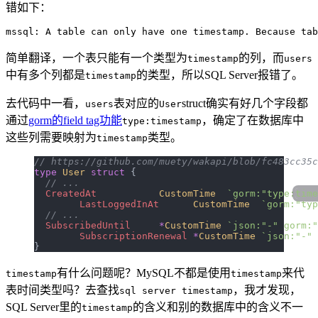
错如下：
简单翻译，一个表只能有一个类型为
的列，而
timestamp
users
中有多个列都是
的类型，所以SQL Server报错了。
timestamp
去代码中一看，
表对应的
struct确实有好几个字段都
users
User
通过
gorm的field tag功能
，确定了在数据库中
type:timestamp
这些列需要映射为
类型。
timestamp
// https://github.com/muety/wakapi/blob/fc483cc35c
type
 User
 struct
 {
  // ...
  CreatedAt
           CustomTime
  `gorm:"type:
time
	LastLoggedInAt
      CustomTime
  `gorm:"typ
  // ...
  SubscribedUntil
     *
CustomTime
 `json:"-" gorm:"
	SubscriptionRenewal
 *
CustomTime
 `json:"-" 
}
有什么问题呢？MySQL不都是使用
来代
timestamp
timestamp
表时间类型吗？去查找
，我才发现，
sql server timestamp
SQL Server里的
的含义和别的数据库中的含义不一
timestamp