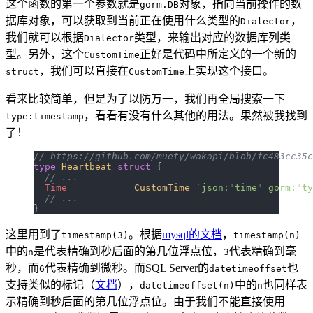
这个函数的第一个参数就是
对象，指向当前操作的数
gorm.DB
据库对象，可以获取到当前正在使用什么类型的
，
Dialector
我们就可以根据
类型，来输出对应的数据库列类
Dialector
型。另外，这个
正好是代码中所定义的一个新的
CustomTime
，我们可以直接在
上实现这个接口。
struct
CustomTime
看来比较简单，但是为了以防万一，我们再全局搜索一下
，看看有没有什么其他的用法。果然被我找到
type:timestamp
了！
// https://github.com/muety/wakapi/blob/fc483cc35c
type
 Heartbeat
 struct
 {
  // ...
  Time
            CustomTime
 `json:"time" gorm:"ty
  // ...
}
这里用到了
。根据
mysql的文档
，
timestamp(3)
timestamp(n)
中的
是代表精确到秒后面的第几位浮点位，
代表精确到毫
n
3
秒，而
代表精确到微秒。而SQL Server的
也
6
datetimeoffset
支持类似的标记（
文档
），
中的
也同样表
datetimeoffset(n)
n
示精确到秒后面的第几位浮点位。由于我们不能直接使用