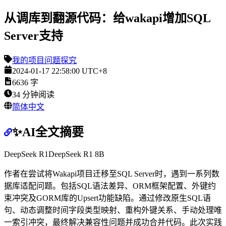
从调库到翻源代码：给wakapi增加SQL
Server支持
我的项目
问题探究
2024-01-17 22:58:00 UTC+8
6636
字
34
分钟阅读
简体中文
✨AI全文摘要
DeepSeek R1
DeepSeek R1 8B
作者在尝试将Wakapi项目迁移至SQL Server时，遇到一系列数
据库适配问题。包括SQL语法差异、ORM框架配置、外键约
束冲突及GORM库的Upsert功能缺陷。通过修改原生SQL语
句、动态调整时间字段类型映射、重构外键关系、手动处理唯
一索引冲突，最终解决兼容性问题并成功合并代码。此次实践