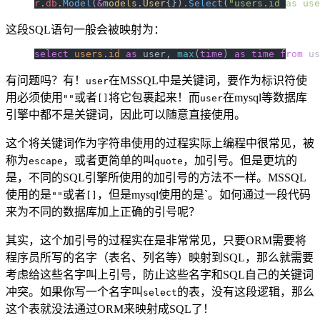
r
.
db
.
Model
(
&
models
.
User
{}).
Select
(
"users.id as use
这段SQL语句一般会被映射为：
select
 users
.
id
 as
 user, 
max
(
time
) 
as
 time
 from
 us
有问题吗？有！
在MSSQL中是关键词，要作为标识符使
user
用必须使用
或者
将它包裹起来！而
在mysql等数据库
""
[]
user
引擎中都不是关键词，因此可以随意直接使用。
这个将关键词作为字符串使用的过程实际上编程中很常见，被
称为
，或者更简单的叫
，加引号。但是更坑的
escape
quote
是，不同的SQL引擎所使用的加引号的方法不一样。MSSQL
使用的是
或者
，但是mysql使用的是`。如何通过一段代码
""
[]
来为不同的数据库加上正确的引号呢？
其实，这个加引号的过程实在是非常常见，只要ORM需要将
程序员所写的名字（表名、列名等）映射到SQL，那么就需要
考虑给这些名字叫上引号，防止这些名字和SQL自己的关键词
冲突。如果你写一个名字叫
的表，没有这段逻辑，那么
select
这个表就没法通过ORM来映射成SQL了！